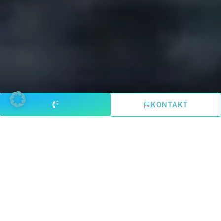
KONTAKT
Welche Nintendo-
Probleme wir in Ansbach
reparieren
Von klassischen Defekten bis zu
ausgefallenen Problemen: Hier eine
Auswahl unserer häufigsten Reparaturen: