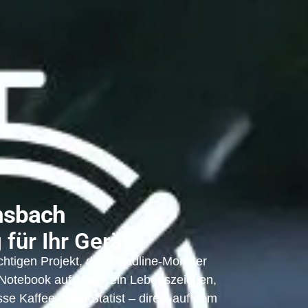
nsbach
für Ihr Gerät
ichtigen Projekt, das Deadline-Monster
r Notebook auf stur. Kein Lebenszeichen,
se Kaffee spielt Statist – direkt auf dem