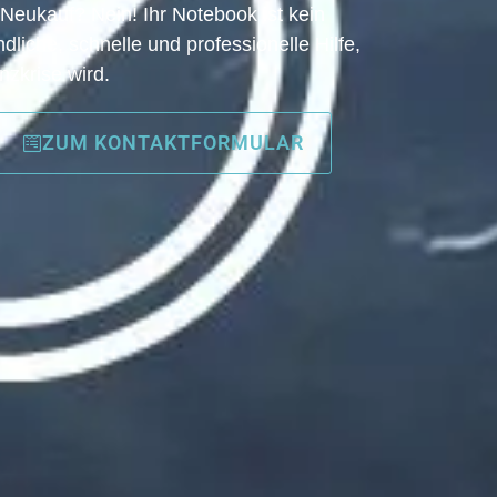
eukauf? Nein! Ihr Notebook ist kein
dliche, schnelle und professionelle Hilfe,
zkrise wird.
ZUM KONTAKTFORMULAR