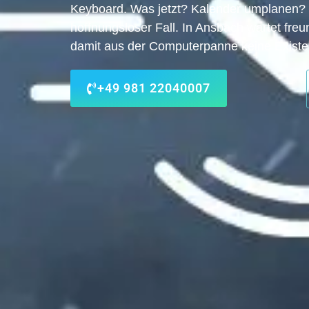
Keyboard. Was jetzt? Kalender umplanen? N
hoffnungsloser Fall. In Ansbach wartet freun
damit aus der Computerpanne keine Existen
+49 981 22040007